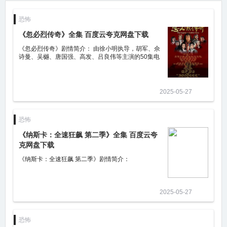
恐怖
《忽必烈传奇》全集 百度云夸克网盘下载
《忽必烈传奇》剧情简介： 由徐小明执导，胡军、佘
诗曼、吴樾、唐国强、高发、吕良伟等主演的50集电
视剧《建元风云》22日在京开机。该剧将以忽必烈为
视角，全景式再现元朝建立、
2025-05-27
恐怖
《纳斯卡：全速狂飙 第二季》全集 百度云夸
克网盘下载
《纳斯卡：全速狂飙 第二季》剧情简介：
2025-05-27
恐怖