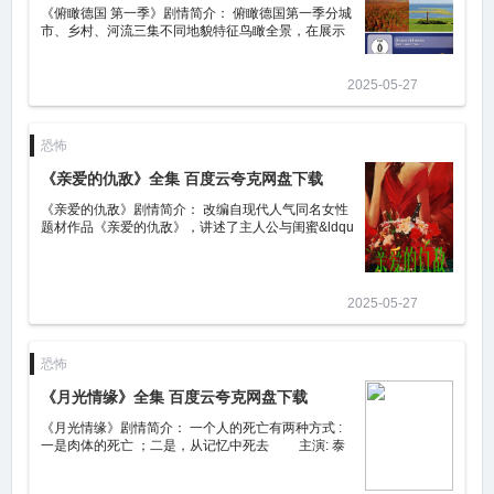
《俯瞰德国 第一季》剧情简介： 俯瞰德国第一季分城
市、乡村、河流三集不同地貌特征鸟瞰全景，在展示
自然景致的同时，也涉及到很多当代科技和历史文
化，是一部很不错的国家形象宣传
2025-05-27
恐怖
《亲爱的仇敌》全集 百度云夸克网盘下载
《亲爱的仇敌》剧情简介： 改编自现代人气同名女性
题材作品《亲爱的仇敌》，讲述了主人公与闺蜜&ldqu
o;信任&rdquo;感情下暗藏交锋，从&ldquo;交手&rdqu
o;到&ldquo;交心&rdquo;，细
2025-05-27
恐怖
《月光情缘》全集 百度云夸克网盘下载
《月光情缘》剧情简介： 一个人的死亡有两种方式 :
一是肉体的死亡 ；二是，从记忆中死去 主演: 泰
钦&amp;middot;派伊桑皖 / 查维缇彭&amp;middot;普
颂基缇萨库尔 又名: Mission